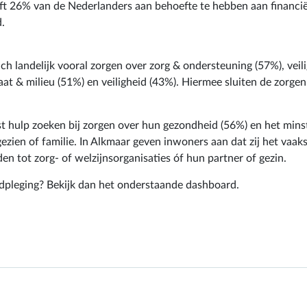
 26% van de Nederlanders aan behoefte te hebben aan financiële
.
h landelijk vooral zorgen over zorg & ondersteuning (57%), veili
at & milieu (51%) en veiligheid (43%). Hiermee sluiten de zorge
kst hulp zoeken bij zorgen over hun gezondheid (56%) en het min
 gezien of familie. In Alkmaar geven inwoners aan dat zij het va
en tot zorg- of welzijnsorganisaties óf hun partner of gezin.
adpleging? Bekijk dan het onderstaande dashboard.