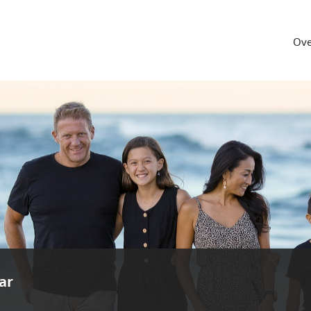
Ove
ar